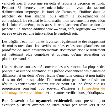
vendredi soir. Il place une serviette et reporte la décision au lundi.
Pendant 72 heures, une micro-fuite au niveau du raccord
d'alimentation imprègne le fond de l'armoire, s'infiltre dans le
plancher de bois stratifié, puis atteint le sous-plancher de
contreplaqué. Le résultat le lundi matin : non seulement la réparation
de la fuite elle-même, mais aussi le remplacement d'une section de
plancher. La friction additionnelle — délai, coût, logistique — aurait
pu être évitée par une intervention le vendredi soir.
Les dégâts d'eau non traités favorisent également le développement
de moisissures dans les cavités murales et les sous-planchers, un
problème de santé environnementale documenté dont le traitement
est nettement plus complexe et coûteux qu'une réparation de
plomberie standard.
L'autre risque sous-estimé concerne les assurances. La plupart des
polices d'assurance habitation au Québec contiennent des clauses de
diligence : si un dégât d'eau résulte d'une fuite connue et non traitée
dans un délai raisonnable, l'indemnisation peut être refusée ou
réduite. Vérifier votre contrat sur ce point est une étape que les
propriétaires omettent trop souvent d'intégrer à
l'inspection du
calfeutrage de votre bâtiment
et aux autres vérifications périodiques.
Bon à savoir :
La
tuyauterie résidentielle
sous pression peut
expulser plusieurs dizaines de litres d'eau par heure lors d'une